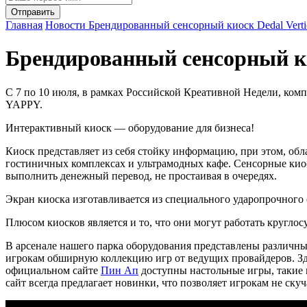
Главная
Новости
Брендированный сенсорный киоск Dedal Verti
Брендированный сенсорный ки
С 7 по 10 июля, в рамках Российской Креативной Недели, комп
YAPPY.
Интерактивный киоск — оборудование для бизнеса!
Киоск представляет из себя стойку информацию, при этом, обл
гостиничных комплексах и ультрамодных кафе. Сенсорные киос
выполнить денежный перевод, не простаивая в очередях.
Экран киоска изготавливается из специального ударопрочного 
Плюсом киосков является и то, что они могут работать кругло
В арсенале нашего парка оборудования представлены различн
игрокам обширную коллекцию игр от ведущих провайдеров. Зд
официальном сайте
Пин Ап
доступны настольные игры, такие к
сайт всегда предлагает новинки, что позволяет игрокам не ску