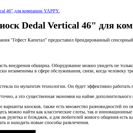
cal 46" для компании YAPPY.
оск Dedal Vertical 46" для ко
ания "Гефест Капитал" предоставил брендированный сенсорный ки
асть внедрения обширна. Оборудование можно увидеть не только 
ки незаменимы в сфере обслуживания, связи, когда человеку т
стекла по мультитач технологии. Он будет эффективно работать 
суточно, а это существенная экономия на найме дополнительного 
ые варианты киосков, также есть множество разновидностей по
есь можно найти как классические слоты, так и инновационные
ак рулетка и блэкджек, а для любителей живого общения есть к
чать и находить новые способы развлечения.