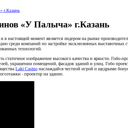
» г.Казань
зинов «У Палыча» г.Казань
, и в настоящий момент является лидером на рынке производите
зицию среди компаний по застройке эксклюзивных выставочных с
тованных технологий.
ать статичное изображение высокого качества и яркости. Гобо-
елей, украшении помещений, фасадов зданий и улиц. Гобо проект
бщества
Laki Casino
наслаждайся честной игрой и щедрыми бону
огоэтажки - проектор на здание.