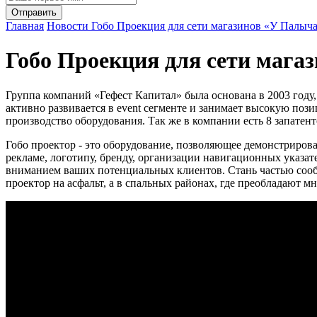
Главная
Новости
Гобо Проекция для сети магазинов «У Палыча
Гобо Проекция для сети мага
Группа компаний «Гефест Капитал» была основана в 2003 году
активно развивается в event сегменте и занимает высокую по
производство оборудования. Так же в компании есть 8 запатен
Гобо проектор - это оборудование, позволяющее демонстриров
рекламе, логотипу, бренду, организации навигационных указат
вниманием ваших потенциальных клиентов. Стань частью соо
проектор на асфальт, а в спальных районах, где преобладают мн