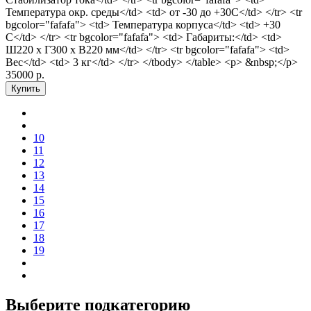
Температура окр. среды</td> <td> от -30 до +30С</td> </tr> <tr
bgcolor="fafafa"> <td> Температура корпуса</td> <td> +30
С</td> </tr> <tr bgcolor="fafafa"> <td> Габариты:</td> <td>
Ш220 х Г300 х В220 мм</td> </tr> <tr bgcolor="fafafa"> <td>
Вес</td> <td> 3 кг</td> </tr> </tbody> </table> <p> &nbsp;</p>
35000 р.
10
11
12
13
14
15
16
17
18
19
Выберите подкатегорию