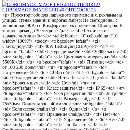
GOBOIMAGE IMAGE LED 40 OUTDOOR123
<p> Проектор гобо для наружного применения, рекламы на
улицах, стенах зданий и дорогах.&nbsp; На светодиоде , с
мощностью 40Ватт. Комфортное расстояние до 10 метров. В
темное время до 30 метров.</p> <p> <b>Технические
характеристики</b></p> <table border="0" cellpadding="10"
width="100%"> <tbody> <tr bgcolor="fafafa"> <td>
Светодиод</td> <td> 40W LedEngin (США)</td> </tr> <tr
bgcolor="fafafa"> <td> Ресурс диода</td> <td> 30000 часов</td>
</tr> <tr bgcolor="fafafa"> <td> Цветовая температура</td> <td>
5500К</td> </tr> <tr bgcolor="fafafa"> <td> Питание</td> <td>
от 100-230 Вольт</td> </tr> <tr bgcolor="fafafa"> <td>
Потребление</td> <td> 40 Ватт</td> </tr> <tr bgcolor="fafafa">
<td> Охлаждение</td> <td> Нет</td> </tr> <tr bgcolor="fafafa">
<td> Уровень шума</td> <td> Нет</td> </tr> <tr
bgcolor="fafafa"> <td> Класс защиты</td> <td> IP 65</td> </tr>
<tr bgcolor="fafafa"> <td> Угол раскрытия</td> <td> 28 гр</td>
</tr> <tr bgcolor="fafafa"> <td> Размер слайда</td> <td>
75х50мм. Видимая зона 40мм</td> </tr> <tr bgcolor="fafafa">
<td> Количество слайд</td> <td> Один</td> </tr> <tr
bgcolor="fafafa"> <td> Вращение слайда</td> <td> Нет</td>
</tr> <tr bgcolor="fafafa"> <td> Управление</td> <td> Нет</td>
</tr> <tr bgcolor="fafafa"> <td> Тип баласта</td> <td>
Стабилизатор тока</td> </tr> <tr bgcolor="fafafa"> <td>