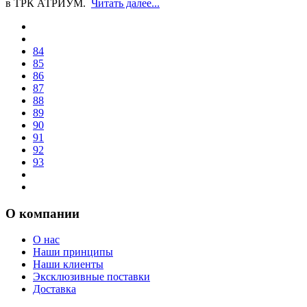
в ТРК АТРИУМ.
Читать далее...
84
85
86
87
88
89
90
91
92
93
О компании
О нас
Наши принципы
Наши клиенты
Эксклюзивные поставки
Доставка